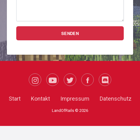
SENDEN
Start
Kontakt
Impressum
Datenschutz
LandOfRails ©
2026